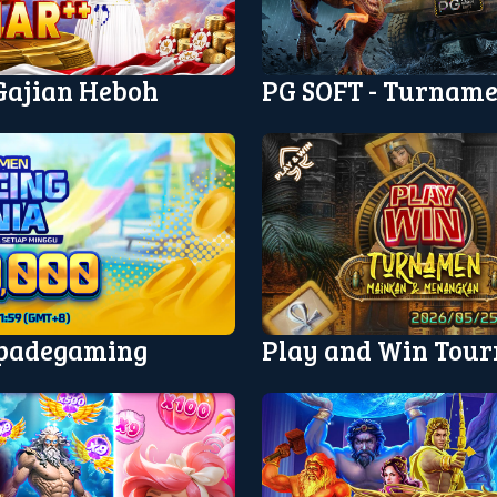
Gajian Heboh
PG SOFT - Turname
Spadegaming
Play and Win Tou