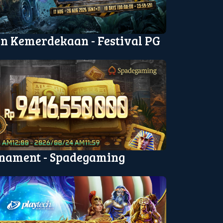
n Kemerdekaan - Festival PG
rnament - Spadegaming