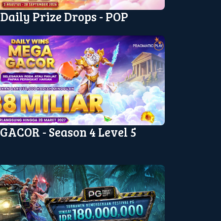
 Daily Prize Drops - POP
ACOR - Season 4 Level 5