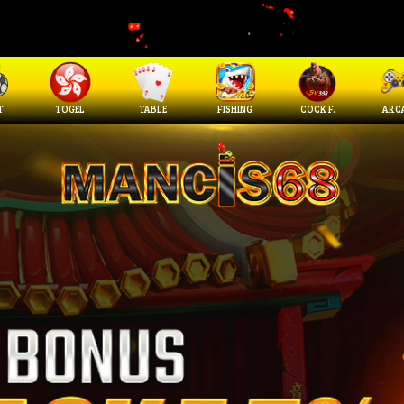
T
TOGEL
TABLE
FISHING
COCK F.
ARC