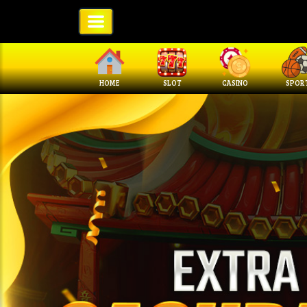
HOME
SLOT
CASINO
SPOR