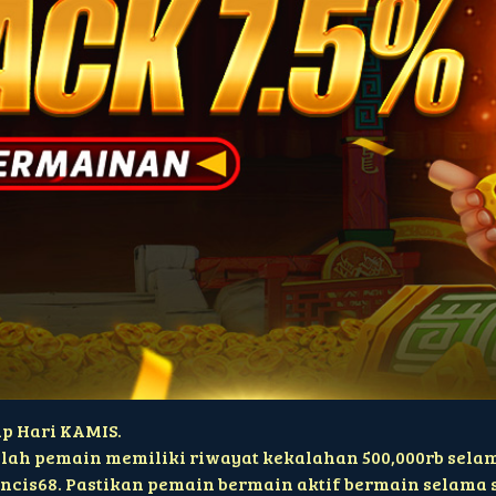
ap Hari KAMIS.
ah pemain memiliki riwayat kekalahan 500,000rb selama
ncis68. Pastikan pemain bermain aktif bermain selama 