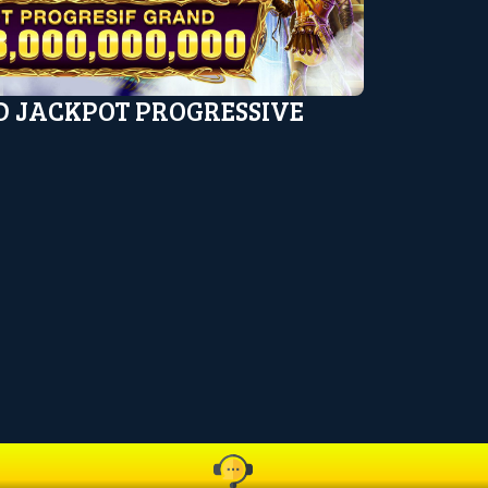
D JACKPOT PROGRESSIVE