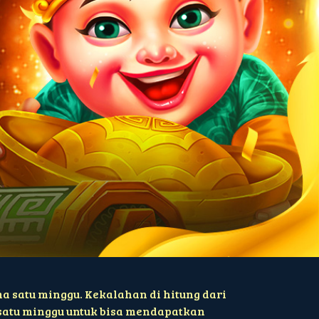
 satu minggu. Kekalahan di hitung dari
satu minggu untuk bisa mendapatkan