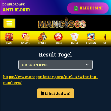
DOWNLOAD APK
KLIK DI SINI
ANTI BLOKIR
SLOT
CASINO
SPORT
TOGEL
TABLE
FISHING
COCK 
Result Togel
https://www.oregonlottery.org/pick-4/winning-
numbers/
Lihat Jadwal